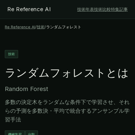
Re Reference AI
技術年表
技術比較
特集記事
Re Reference AI
/
技術
/
ランダムフォレスト
技術
ランダムフォレスト
とは
Random Forest
多数の決定木をランダムな条件下で学習させ、それ
らの予測を多数決・平均で統合するアンサンブル学
習手法
機械学習
分類