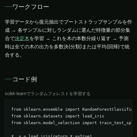
ワークフロー
学習データから復元抽出でブートストラップサンプルを作
成 → 各サンプルに対しランダムに選んだ特徴量の部分集
合で
決定木
を学習 → これを木の本数分繰り返す → 予測
時は全ての木の出力を多数決(分類)または平均(回帰)で統
合する。
コード例
scikit-learnでランダムフォレストを学習する
from sklearn.ensemble import RandomForestClassifier

from sklearn.datasets import load_iris

from sklearn.model_selection import train_test_split
X, y = load_iris(return_X_y=True)
