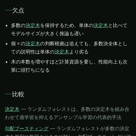
欠点
多数の
決定木
を保持するため、単体の
決定木
と比べて
モデルサイズが大きく推論も遅い
個々の
決定木
の判断根拠は追えても、多数決全体とし
ての説明性は単体の
決定木
より劣る
木の本数を増やすほど計算資源を要し、性能向上も次
第に頭打ちになる
比較
決定木
—
ランダムフォレストは、多数の決定木を組み合
わせて過学習を抑えるアンサンブル学習の代表的手法
勾配ブースティング
—
ランダムフォレストが多数の決定