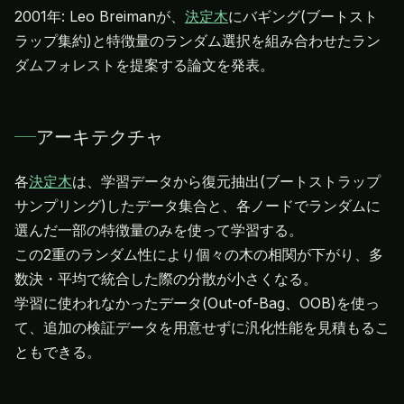
2001年: Leo Breimanが、
決定木
にバギング(ブートスト
ラップ集約)と特徴量のランダム選択を組み合わせたラン
ダムフォレストを提案する論文を発表。
アーキテクチャ
各
決定木
は、学習データから復元抽出(ブートストラップ
サンプリング)したデータ集合と、各ノードでランダムに
選んだ一部の特徴量のみを使って学習する。
この2重のランダム性により個々の木の相関が下がり、多
数決・平均で統合した際の分散が小さくなる。
学習に使われなかったデータ(Out-of-Bag、OOB)を使っ
て、追加の検証データを用意せずに汎化性能を見積もるこ
ともできる。