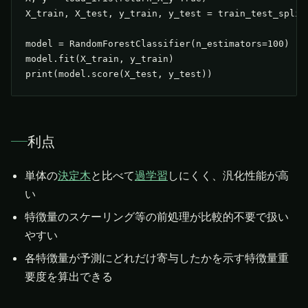
X_train, X_test, y_train, y_test = train_test_split(
model = RandomForestClassifier(n_estimators=100)

model.fit(X_train, y_train)

print(model.score(X_test, y_test))
利点
単体の
決定木
と比べて
過学習
しにくく、汎化性能が高
い
特徴量のスケーリング等の前処理が比較的不要で扱い
やすい
各特徴量が予測にどれだけ寄与したかを示す特徴量重
要度を算出できる