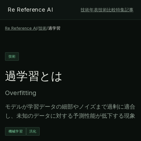
Re Reference AI
技術年表
技術比較
特集記事
Re Reference AI
/
技術
/
過学習
技術
過学習
とは
Overfitting
モデルが学習データの細部やノイズまで過剰に適合
し、未知のデータに対する予測性能が低下する現象
機械学習
汎化