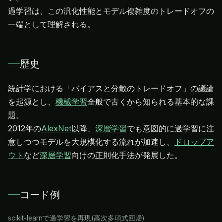
過学習は、この汎化性能とモデル複雑度のトレードオフの
一端として理解される。
歴史
統計学における「バイアスと分散のトレードオフ」の議論
を起源とし、
機械学習
全般で古くから知られる基本的な課
題。
2012年の
AlexNet
以降、
深層学習
でも意図的に過学習に注
意しつつモデルを大規模化する流れが加速し、
ドロップア
ウト
など
深層学習
向けの正則化手法が発展した。
コード例
scikit-learnで過学習を再現(高次多項式回帰)