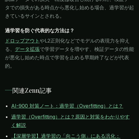
タでの損失がある時点から悪化し始める場合、過学習が起
きているサインとされる。
過学習を防ぐ代表的な方法は？
ドロップアウト
やL2正則化などでモデルの表現力を抑え
る、
データ拡張
で学習データを増やす、検証データの性能
が悪化し始めた時点で学習を止める早期終了などが代表
的。
関連Zenn記事
AI-900 対策ノート：過学習（Overfitting）とは？
過学習（Overfitting）とは？原因と対策をわかりやす
く解説
【深層学習】過学習の「向こう側」にある汎化：