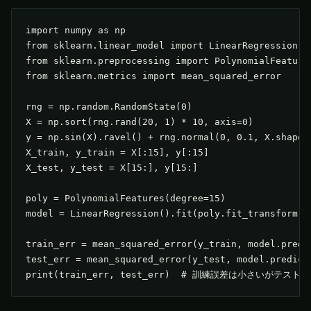
import numpy as np

from sklearn.linear_model import LinearRegression

from sklearn.preprocessing import PolynomialFeatures
from sklearn.metrics import mean_squared_error

rng = np.random.RandomState(0)

X = np.sort(rng.rand(20, 1) * 10, axis=0)

y = np.sin(X).ravel() + rng.normal(0, 0.1, X.shape[0
X_train, y_train = X[:15], y[:15]

X_test, y_test = X[15:], y[15:]

poly = PolynomialFeatures(degree=15)

model = LinearRegression().fit(poly.fit_transform(X_
train_err = mean_squared_error(y_train, model.predic
test_err = mean_squared_error(y_test, model.predict(
print(train_err, test_err)  # 訓練誤差は小さいがテ