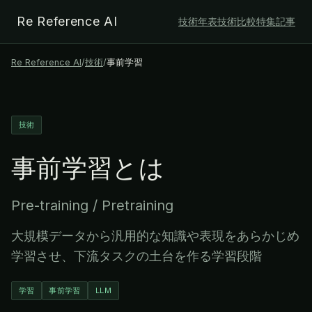
Re Reference AI
技術年表
技術比較
特集記事
Re Reference AI
/
技術
/
事前学習
技術
事前学習
とは
Pre-training / Pretraining
大規模データから汎用的な知識や表現をあらかじめ
学習させ、下流タスクの土台を作る学習段階
学習
事前学習
LLM