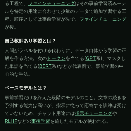
る工程で、
ファインチューニング
はその事前学習済みモデ
ルを特定の用途に合わせて少量のデータで追加学習する工
程。順序としては事前学習が先で、
ファインチューニング
が後。
自己教師あり学習とは？
人間がラベルを付ける代わりに、データ自体から学習の正
解を作る方法。次の
トークン
を当てる(
GPT
系)、マスクし
た単語を当てる(
BERT
系)などが代表例で、事前学習の中
心的な手法。
ベースモデルとは？
事前学習だけを終えた段階のモデルのこと。文章の続きを
予測する能力は高いが、指示に従って応答する訓練は受け
ていないため、チャット用途には
指示チューニング
や
RLHF
などの
事後学習
を施したモデルが使われる。