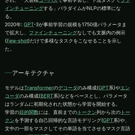
され、「大規模
コーパス
で事前学習し、下流タスクで
ファ
インチューニング
する」パラダイムがNLPの標準にな
る。
2020年:
GPT
-3が事前学習の規模を1750億パラメータま
で拡大し、
ファインチューニング
なしでも文脈内の例示
(
Few-shot
)だけで多様なタスクをこなせることを示し
た。
アーキテクチャ
モデルは
Transformer
の
デコーダ
のみ構成(
GPT
系)や
エン
コーダ
のみ構成(
BERT
系)などをベースとし、パラメータ
はランダムに初期化された状態から学習を開始する。
学習の
目的関数
には、直前までの
トークン
列から次の
トー
クン
を予測する自己回帰的な言語モデリング(
GPT
系)や、
文中の一部をマスクしてその単語を当てさせるマスク言語