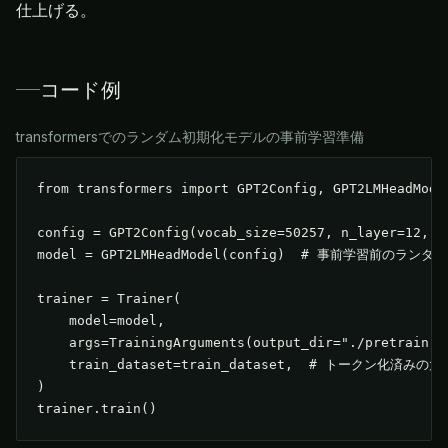
仕上げる。
コード例
transformersでのランダム初期化モデルの事前学習準備
from transformers import GPT2Config, GPT2LMHeadModel
config = GPT2Config(vocab_size=50257, n_layer=12, n_
model = GPT2LMHeadModel(config)  # 事前学習前のラン
trainer = Trainer(

    model=model,

    args=TrainingArguments(output_dir="./pretrain",
    train_dataset=train_dataset,  # トークン化済みの
)

trainer.train()