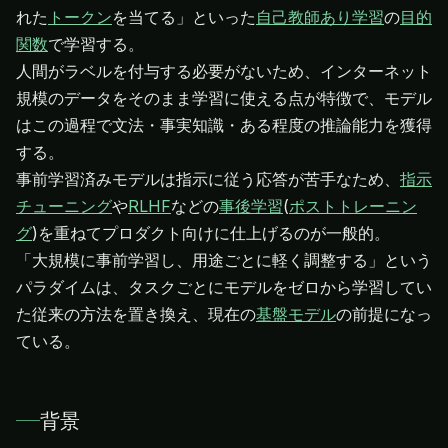
れた
トークン
を当てる」といった
自己教師あり学習
の
目的
関数
で学習する。
人間がラベルを付与する必要がないため、インターネット
規模のデータをそのまま学習に使える点が特徴で、モデル
はこの過程で文法・事実知識・ある程度の推論能力を獲得
する。
事前学習済みモデルは指示に従う応答が苦手なため、
指示
チューニング
や
RLHF
などの
事後学習
(
ポストトレーニン
グ
)を重ねてプロダクト向けに仕上げるのが一般的。
「大規模に事前学習し、用途ごとに軽く調整する」という
パラダイムは、タスクごとにモデルをゼロから学習してい
た従来の方法を置き換え、現在の
基盤モデル
の前提になっ
ている。
背景