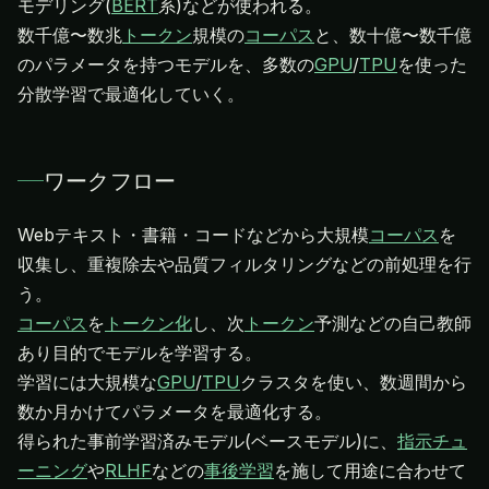
モデリング(
BERT
系)などが使われる。
数千億〜数兆
トークン
規模の
コーパス
と、数十億〜数千億
のパラメータを持つモデルを、多数の
GPU
/
TPU
を使った
分散学習で最適化していく。
ワークフロー
Webテキスト・書籍・コードなどから大規模
コーパス
を
収集し、重複除去や品質フィルタリングなどの前処理を行
コーパス
を
トークン化
し、次
トークン
予測などの自己教師
あり目的でモデルを学習する。
学習には大規模な
GPU
/
TPU
クラスタを使い、数週間から
数か月かけてパラメータを最適化する。
得られた事前学習済みモデル(ベースモデル)に、
指示チュ
ーニング
や
RLHF
などの
事後学習
を施して用途に合わせて