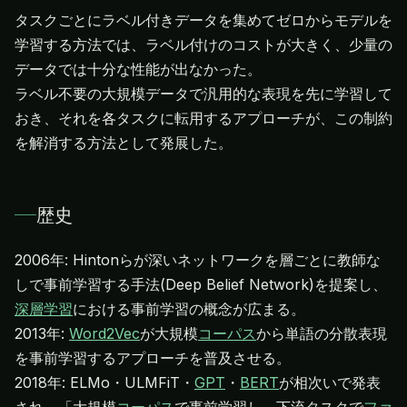
タスクごとにラベル付きデータを集めてゼロからモデルを
学習する方法では、ラベル付けのコストが大きく、少量の
データでは十分な性能が出なかった。
ラベル不要の大規模データで汎用的な表現を先に学習して
おき、それを各タスクに転用するアプローチが、この制約
を解消する方法として発展した。
歴史
2006年: Hintonらが深いネットワークを層ごとに教師な
しで事前学習する手法(Deep Belief Network)を提案し、
深層学習
における事前学習の概念が広まる。
2013年:
Word2Vec
が大規模
コーパス
から単語の分散表現
を事前学習するアプローチを普及させる。
2018年: ELMo・ULMFiT・
GPT
・
BERT
が相次いで発表