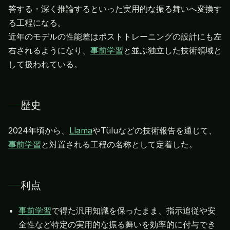
答する・深く推論するといった実用的な振る舞いへ変換す
る工程になる。
近年のモデルの性能差はポストトレーニングの設計にも左
右されるようになり、
事前学習
と並ぶ独立した技術領域と
して扱われている。
歴史
2024年頃から、
Llama
やTüluなどの技術報告を通じて、
事前学習
と対置される工程の名称として定着した。
利点
事前学習
で得た汎用知識を保ったまま、指示追従や安
全性など特定の実用的な振る舞いを効率的に付与でき