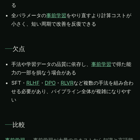
る
全パラメータの
事前学習
をやり直すより計算コストが
小さく、短い周期で改善を反復できる
欠点
手法や学習データの品質に依存し、
事前学習
で得た能
力の一部を損なう場合がある
SFT・
RLHF
・
DPO
・
RLVR
など複数の手法を組み合わ
せる必要があり、パイプライン全体が複雑になりやす
い
比較