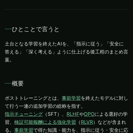
ひとことで言うと
土台となる学習を終えたAIを、「指示に従う」「安全に
答える」「深く考える」ように仕上げる後工程のまとめ言
葉。
概要
ポストトレーニングとは、
事前学習
を終えたモデルに対し
指示チューニング
（SFT）、
RLHF
や
DPO
による選好の学
習、
検証可能報酬による強化学習
（
RLVR
）などが含まれ
る。
事前学習
で得た知識・能力を、指示に従う・安全に応