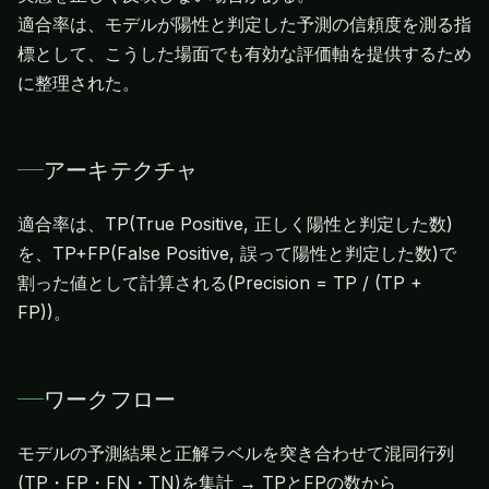
適合率は、モデルが陽性と判定した予測の信頼度を測る指
標として、こうした場面でも有効な評価軸を提供するため
に整理された。
アーキテクチャ
適合率は、TP(True Positive, 正しく陽性と判定した数)
を、TP+FP(False Positive, 誤って陽性と判定した数)で
割った値として計算される(Precision = TP / (TP +
FP))。
ワークフロー
モデルの予測結果と正解ラベルを突き合わせて混同行列
(TP・FP・FN・TN)を集計 → TPとFPの数から