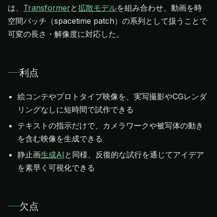
は、
Transformer
と
拡散モデル
を組み合わせ、動画を時
空間パッチ（spacetime patch）の系列として扱うことで
可変の長さ・解像度に対応した。
利点
絵コンテやプロトタイプ映像を、実写撮影やCGレンダ
リングなしに短時間で試作できる
テキストの指示だけで、カメラワークや被写体の動き
を含む映像を生成できる
静止画
生成AI
と同様、反復的な試行を通じてアイデア
を素早く可視化できる
欠点