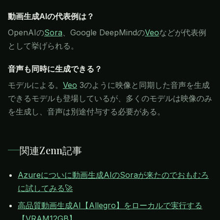
動画生成AIの代表例は？
OpenAIの
Sora
、Google DeepMindの
Veo
などが代表例
として挙げられる。
音声も同時に生成できる？
モデルによる。
Veo
3のように映像と同期した音声を生成
できるモデルも登場しているが、多くのモデルは映像のみ
を生成し、音声は別途付与する必要がある。
関連Zenn記事
Azureについに動画生成AIのSoraが来たのでおもむろ
に試してみる🚀
高品質動画生成AI【Allegro】をローカルで実行する
【VRAM12GB】