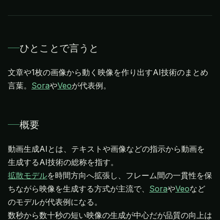
ひとことで言うと
文章や1枚の画像から動く映像を作り出すAI技術のまとめ
言葉。
Sora
や
Veo
が代表例。
概要
動画生成AIとは、テキストや画像などの指示から動画を
拡散モデル
を時間方向へ拡張し、フレーム間の一貫性を保
ちながら映像を生成する方式が主流で、
Sora
や
Veo
など
のモデルが代表例になる。
数秒から数十秒の短い映像の生成が中心だが品質の向上は