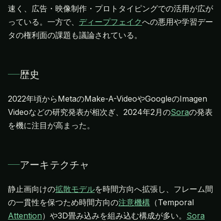
速く、広告・映像制作・プロトタイピングでの活用が広が
っている。一方で、
ディープフェイク
への悪用や学習デー
タの権利面の課題も議論されている。
歴史
2022年頃からMetaのMake-A-VideoやGoogleのImagen
Videoなどの研究発表が相次ぎ、2024年2月の
Sora
の発表
を機に注目が高まった。
アーキテクチャ
静止画向けの
拡散モデル
を時間方向へ拡張し、フレーム間
の一貫性を保つため時間方向の
注意機構
（Temporal
Attention
）や3D畳み込みを組み込む構成が多い。
Sora