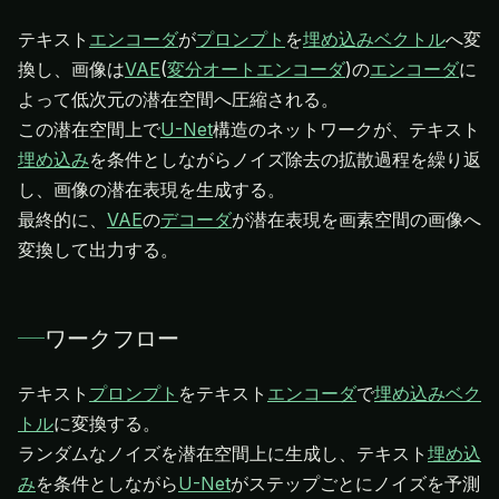
テキスト
エンコーダ
が
プロンプト
を
埋め込みベクトル
へ変
換し、画像は
VAE
(
変分オートエンコーダ
)の
エンコーダ
に
よって低次元の潜在空間へ圧縮される。
この潜在空間上で
U-Net
構造のネットワークが、テキスト
埋め込み
を条件としながらノイズ除去の拡散過程を繰り返
し、画像の潜在表現を生成する。
最終的に、
VAE
の
デコーダ
が潜在表現を画素空間の画像へ
変換して出力する。
ワークフロー
テキスト
プロンプト
をテキスト
エンコーダ
で
埋め込みベク
トル
に変換する。
ランダムなノイズを潜在空間上に生成し、テキスト
埋め込
み
を条件としながら
U-Net
がステップごとにノイズを予測