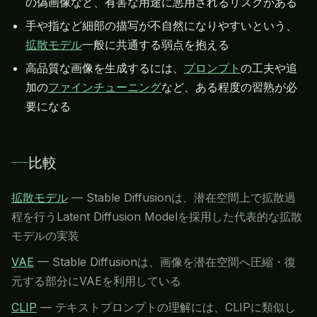
の偽画像など、有害な用途に悪用されるリスクがある
手や指など細部の描写が不自然になりやすいという、
拡散モデル
一般に共通する弱点を抱える
高品質な画像を生成するには、
プロンプト
の工夫や追
加の
ファインチューニング
など、ある程度の習熟が必
要になる
比較
拡散モデル
—
Stable Diffusionは、潜在空間上で拡散過
程を行うLatent Diffusion Modelを採用した代表的な拡散
モデルの実装
VAE
—
Stable Diffusionは、画像を潜在空間へ圧縮・復
元する部分にVAEを利用している
CLIP
—
テキストプロンプトの理解には、CLIPに類似し