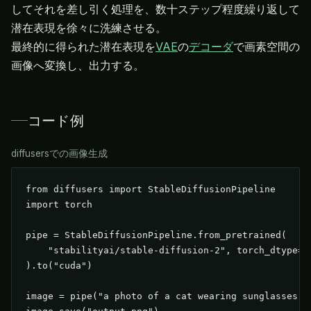
してそれを差し引く処理を、数十ステップ程度繰り返して
潜在表現を徐々に洗練させる。
最終的に得られた潜在表現を
VAE
の
デコーダ
で画素空間の
画像へ変換し、出力する。
コード例
diffusersでの画像生成
from diffusers import StableDiffusionPipeline

import torch

pipe = StableDiffusionPipeline.from_pretrained(

    "stabilityai/stable-diffusion-2", torch_dtype=to
).to("cuda")

image = pipe("a photo of a cat wearing sunglasses").