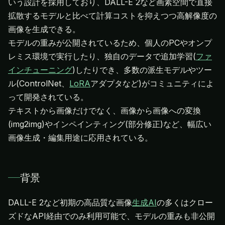
いう設計を採用しており、DALL-E 2など画素空間で直接
拡散するモデルと比べて計算コストを抑えつつ高解像度の
画像を生成できる。
モデルの重みが公開されているため、個人のPCやオンプ
レミス環境で実行したり、独自のデータで追加学習(
ファ
インチューニング
)したりでき、多数の派生モデルやツー
ル(ControlNet、
LoRA
アダプタなど)がコミュニティによ
って開発されている。
テキストから画像だけでなく、画像から画像への変換
(img2img)やインペインティング(部分修正)など、幅広い
画像生成・編集用途に応用されている。
背景
DALL-E 2など初期の高品質な画像
生成AI
の多くはクロー
ズドなAPI経由でのみ利用可能で、モデルの重みも非公開