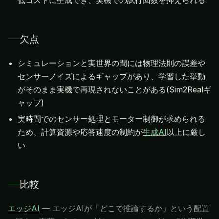
低コストに生成でき、実機での試行回数を抑えられる
欠点
シミュレーションと実世界の間には物理法則の誤差や
センサーノイズによるギャップがあり、学習した挙動
がそのまま実機で再現されないことがある(Sim2Realギ
ャップ)
実時間でのセンサー処理とモーター制御が求められる
ため、計算資源や応答速度の制約が
生成AI
以上に厳し
い
比較
エッジAI
—
エッジAIが「どこで推論するか」という配置