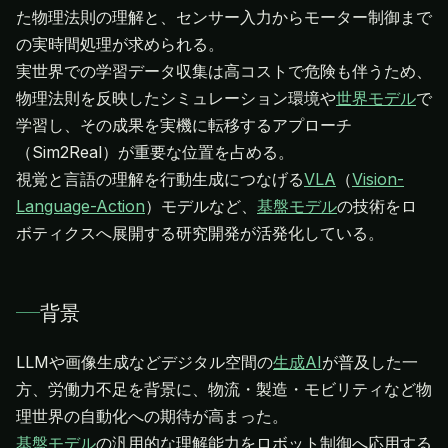
た物理法則の理解と、センサー入力からモーター制御まで
の実時間処理が求められる。
実世界での学習データ収集は高コストで危険も伴うため、
物理法則を反映したシミュレーション環境や
世界モデル
で
学習し、その成果を実機に転移するアプローチ
（Sim2Real）が重要な位置を占める。
視覚と言語の理解を行動生成につなげる
VLA
（
Vision-
Language-Action
）モデルなど、
基盤モデル
の技術をロ
ボティクスへ展開する研究開発が活発化している。
背景
LLMや画像生成などデジタル空間の
生成AI
が普及した一
方、労働力不足を背景に、物流・製造・モビリティなど物
基盤モデル
の汎用的な理解能力をロボット制御へ応用する