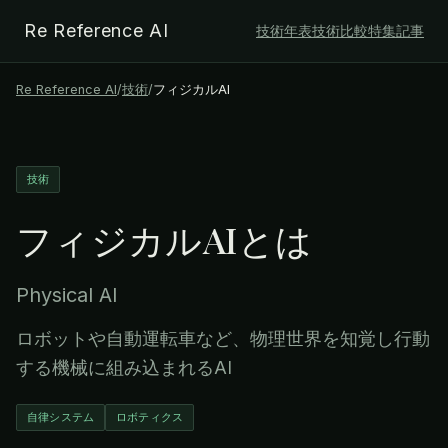
Re Reference AI
技術年表
技術比較
特集記事
Re Reference AI
/
技術
/
フィジカルAI
技術
フィジカルAI
とは
Physical AI
ロボットや自動運転車など、物理世界を知覚し行動
する機械に組み込まれるAI
自律システム
ロボティクス