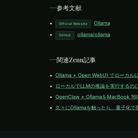
参考文献
Ollama
Official Website
ollama/ollama
GitHub
関連Zenn記事
Ollama + Open WebUI でロー
ローカルでLLMの推論を実行するのにO
OpenClaw × OllamaをMacBoo
久々にOllamaを触ったら、量子化