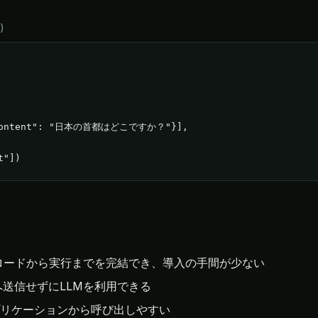
)
 "content": "日本の首都はどこですか？"}],

t"])
ロードから実行までを完結でき、導入の手間が少ない
送信せずにLLMを利用できる
アプリケーションから呼び出しやすい