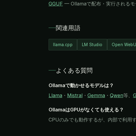
GGUF
—
Ollamaで配布・実行され
関連用語
llama.cpp
LM Studio
Open WebU
よくある質問
Ollamaで動かせるモデルは？
Llama
・
Mistral
・
Gemma
・
Qwen
等、
OllamaはGPUがなくても使える？
CPUのみでも動作するが、内部で利用