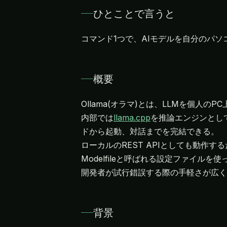
ひとことで言うと
コマンド1つで、AIモデルを自分のパ
概要
Ollama(オラマ)とは、LLMを個
内部では
llama.cpp
を推論エンジンとして利
ドから起動、対話までを完結できる。
ローカルのREST APIとしても動作す
Modelfileと呼ばれる設定ファイルを使
開発者が試行錯誤する際の手軽さが広く
背景