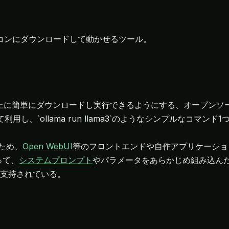
ソコンにダウンロードして動かせるツール。
人のPC上に簡単にダウンロードし実行できるようにする、オープン
用し、`ollama run llama3`のようなシンプルなコマンド1
るため、
Open WebUI
等のフロントエンドや自作アプリケーショ
って、
システムプロンプト
やパラメータをあらかじめ組み込ん
支持されている。