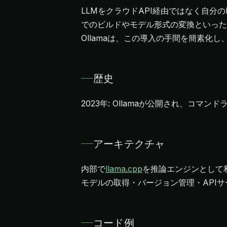
LLMをクラウドAPI経由ではなく自分
でのビルドやモデル形式の変換といった
Ollamaは、この導入の手間を簡素化
歴史
2023年: Ollamaが公開され、コ
アーキテクチャ
内部で
llama.cpp
を推論エンジンとして
モデルの取得・バージョン管理・APIサ
コード例