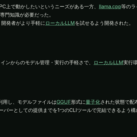
のPC上で動かしたいというニーズがある一方、
llama.cpp
等のラ
専門知識が必要だった。
し、開発者がより手軽に
ローカルLLM
を試せるよう開発された。
マンドラインからのモデル管理・実行の手軽さで、
ローカルLLM
実行
利用し、モデルファイルは
GGUF
形式に
量子化
された状態で配
ーバーとしての提供までを1つのCLIツールで完結できるよう