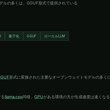
るモデルの多くは、GGUF形式で提供されている
I
量子化
GGUF
ローカルLLM
GGUF
形式に変換された主要なオープンウェイトモデルの多く
する
llama.cpp
同様、
GPU
がある環境の方が生成速度は速くなる