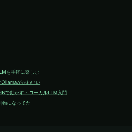
カルLLMを手軽に楽しむ
llamaがかわいい
k 16GBで動かす - ローカルLLM入門
で別物になってた