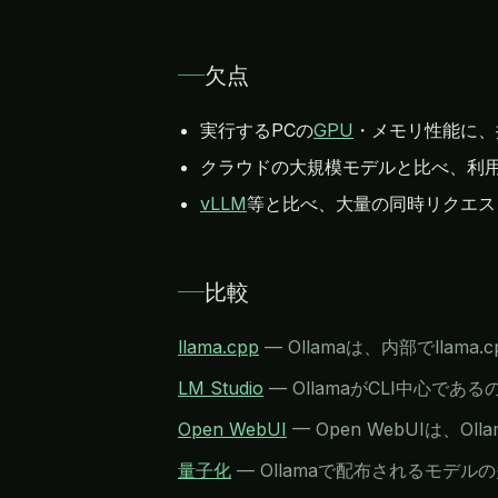
欠点
実行するPCの
GPU
・メモリ性能に、
クラウドの大規模モデルと比べ、利
vLLM
等と比べ、大量の同時リクエス
比較
llama.cpp
—
Ollamaは、内部でlla
LM Studio
—
OllamaがCLI中心であ
Open WebUI
—
Open WebUIは
量子化
—
Ollamaで配布されるモデ