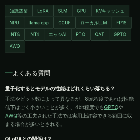
知識蒸留
LoRA
SLM
GPU
KVキャッシュ
NPU
llama.cpp
GGUF
ローカルLLM
FP16
INT8
INT4
エッジAI
PTQ
QAT
GPTQ
AWQ
よくある質問
量子化するとモデルの性能はどれくらい落ちる？
手法やビット数によって異なるが、8bit程度であれば性能
低下はごく小さいことが多く、4bit程度でも
GPTQ
や
AWQ
等の工夫された手法では実用上許容できる範囲に収
まる場合が多いとされる。
QLoRAとの関係は？