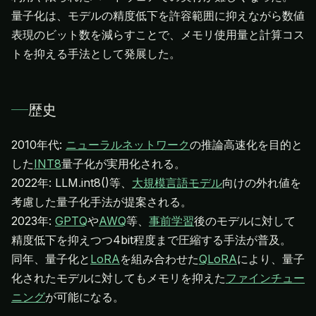
量子化は、モデルの精度低下を許容範囲に抑えながら数値
表現のビット数を減らすことで、メモリ使用量と計算コス
トを抑える手法として発展した。
歴史
2010年代:
ニューラルネットワーク
の推論高速化を目的と
した
INT8
量子化が実用化される。
2022年: LLM.int8()等、
大規模言語モデル
向けの外れ値を
考慮した量子化手法が提案される。
2023年:
GPTQ
や
AWQ
等、
事前学習
後のモデルに対して
精度低下を抑えつつ4bit程度まで圧縮する手法が普及。
同年、量子化と
LoRA
を組み合わせた
QLoRA
により、量子
化されたモデルに対してもメモリを抑えた
ファインチュー
ニング
が可能になる。