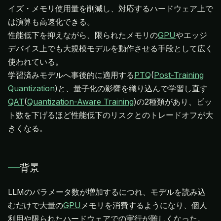
イズ・メモリ使用量を削減し、対応するハードウェア上で
は演算も高速化できる。
性能低下を抑えながら、限られたメモリの
GPU
やエッジ
デバイス上でも大規模モデルを動作させる手段として広く
使われている。
学習済みモデルへ事後的に適用する
PTQ
(
Post-Training
Quantization
)と、量子化の影響を織り込んで学習し直す
QAT
(
Quantization-Aware Training
)の2種類があり、ビッ
ト数を下げるほど性能低下のリスクとのトレードオフが大
きくなる。
背景
LLMのパラメータ数が増加するにつれ、モデルを読み込
むだけで大量の
GPU
メモリを消費するようになり、個人
利用や限られたハードウェアでの実行が難しくなった。