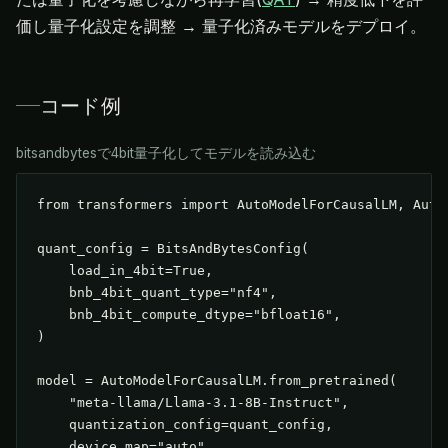
価し量子化設定を調整 → 量子化済みモデルをデプロイ。
コード例
bitsandbytesで4bit量子化してモデルを読み込む
from transformers import AutoModelForCausalLM, AutoT
quant_config = BitsAndBytesConfig(

    load_in_4bit=True,

    bnb_4bit_quant_type="nf4",

    bnb_4bit_compute_dtype="bfloat16",

)

model = AutoModelForCausalLM.from_pretrained(

    "meta-llama/Llama-3.1-8B-Instruct",

    quantization_config=quant_config,

    device_map="auto",
