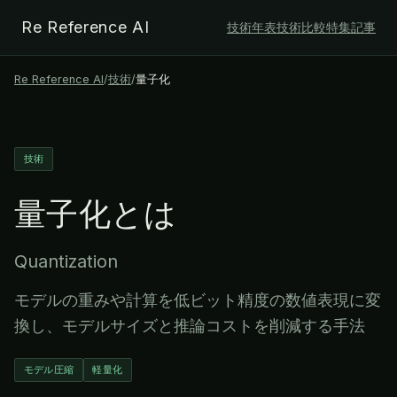
Re Reference AI
技術年表
技術比較
特集記事
Re Reference AI
/
技術
/
量子化
技術
量子化
とは
Quantization
モデルの重みや計算を低ビット精度の数値表現に変
換し、モデルサイズと推論コストを削減する手法
モデル圧縮
軽量化