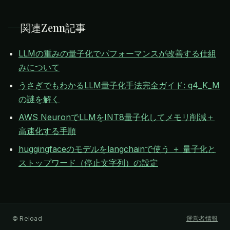
関連Zenn記事
LLMの重みの量子化でパフォーマンスが改善する仕組
みについて
うさぎでもわかるLLM量子化手法完全ガイド: q4_K_M
の謎を解く
AWS NeuronでLLMをINT8量子化してメモリ削減＋
高速化する手順
huggingfaceのモデルをlangchainで使う ＋ 量子化と
ストップワード（停止文字列）の設定
© Reload
運営者情報