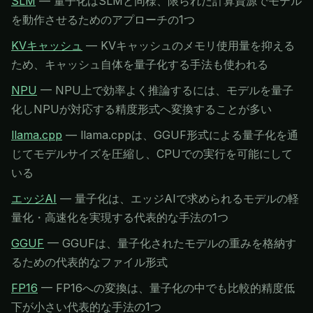
SLM
—
量子化はSLMと同様、限られた計算資源でモデル
を動作させるためのアプローチの1つ
KVキャッシュ
—
KVキャッシュのメモリ使用量を抑える
ため、キャッシュ自体を量子化する手法も使われる
NPU
—
NPU上で効率よく推論するには、モデルを量子
化しNPUが対応する精度形式へ変換することが多い
llama.cpp
—
llama.cppは、GGUF形式による量子化を通
じてモデルサイズを圧縮し、CPUでの実行を可能にして
いる
エッジAI
—
量子化は、エッジAIで求められるモデルの軽
量化・高速化を実現する代表的な手法の1つ
GGUF
—
GGUFは、量子化されたモデルの重みを格納す
るための代表的なファイル形式
FP16
—
FP16への変換は、量子化の中でも比較的精度低
下が小さい代表的な手法の1つ