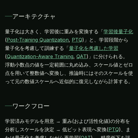
アーキテクチャ
量子化は大きく、学習後に重みを変換する「
学習後量子化
(
Post-Training Quantization
,
PTQ
)」と、学習段階から
量子化を考慮して訓練する「
量子化を考慮した学習
(
Quantization-Aware Training
,
QAT
)」に分けられる。
浮動小数点の値を一定範囲に丸め込み、スケール値とゼロ
点を用いて整数値へ変換し、推論時にはそのスケールを使
って元の数値スケールへ近似的に復元しながら計算する。
ワークフロー
学習済みモデルを用意 → 重み(および活性化値)の分布を
分析しスケールを決定 → 低ビット表現へ変換(
PTQ
)、ま
たは量子化を考慮しながら再学習(
QAT
) → 精度低下を評