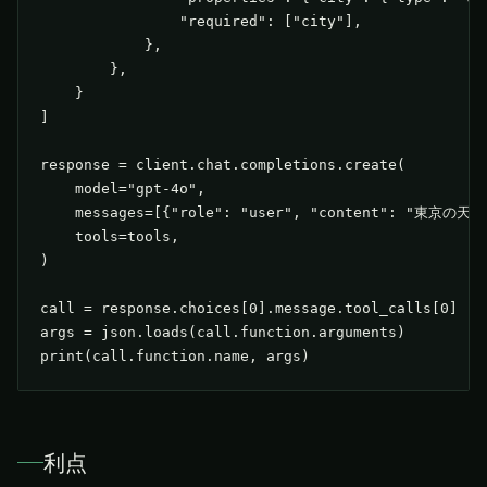
                "required": ["city"],

            },

        },

    }

]

response = client.chat.completions.create(

    model="gpt-4o",

    messages=[{"role": "user", "content": "東京
    tools=tools,

)

call = response.choices[0].message.tool_calls[0]

args = json.loads(call.function.arguments)

print(call.function.name, args)
利点