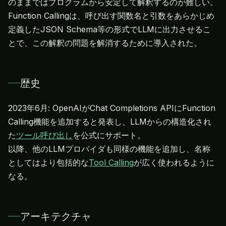
のままではプログラムから安定して解釈するのが難しい。
Function Callingは、呼び出す関数名と引数をあらかじめ
定義したJSON Schema等の形式でLLMに出力させるこ
とで、この解釈の問題を解消するために導入された。
歴史
2023年6月: OpenAIがChat Completions APIにFunction
Calling機能を追加すると発表し、LLMからの構造化され
た
ツール呼び出し
を公式にサポート。
以降、他のLLMプロバイダも同様の機能を追加し、名称
としてはより包括的な
Tool Calling
が広く使われるように
なる。
アーキテクチャ