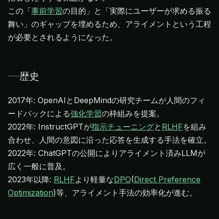
この「
事前学習
の目的」と「実際にユーザーが求める振る
舞い」のギャップを埋めるため、アライメントという工程
が必要とされるようになった。
歴史
2017年: OpenAIとDeepMindの研究チームが人間のフィ
ードバックによる
強化学習
の枠組みを提案。
2022年: InstructGPTが
指示チューニング
と
RLHF
を組み
合わせ、人間の意図に沿った応答を生成する手法を確立。
2022年: ChatGPTの公開によりアライメント済みLLMが
広く一般に普及。
2023年以降:
RLHF
より軽量な
DPO
(
Direct Preference
Optimization
)等、アライメント手法の効率化が進む。