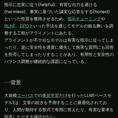
指示に忠実に従う(helpful)、有害な出力を避ける
(harmless)、事実に基づいた誠実な応答をする(honest)
といった性質を獲得させるため、
指示チューニング
や
RLHF
、
DPO
といった手法を通じてモデルの振る舞いを調
整する工程がアライメントにあたる。
アライメントが不十分なモデルは有害な指示に従ってしま
ったり、逆に安全性を過度に優先して無害な質問にも回答
を拒否してしまったりすることがあり、有用性と安全性の
バランス調整が継続的な課題になっている。
背景
大規模
コーパス
での
事前学習
だけを行ったLLM(ベースモ
デル)は、文章の続きを予測することに最適化されてお
り、人間が期待する形式で有用に答えたり、有害な要求を
拒否したりする保証がない。