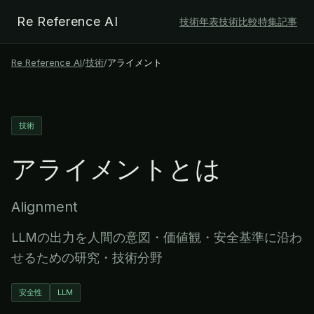
Re Reference AI
技術年表
技術比較
特集記事
Re Reference AI
/
技術
/
アライメント
技術
アライメント
とは
Alignment
LLMの出力を人間の意図・価値観・安全基準に沿わ
せるための研究・技術分野
安全性
LLM