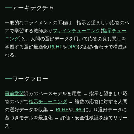
アーキテクチャ
一般的なアライメントの工程は、指示と望ましい応答のペ
アで学習する教師あり
ファインチューニング
(
指示チュー
ニング
)と、人間の選好データを用いて応答の良し悪しを
学習する選好最適化(
RLHF
や
DPO
)の組み合わせで構成さ
れる。
ワークフロー
事前学習
済みのベースモデルを用意 → 指示と望ましい応
答のペアで
指示チューニング
→ 複数の応答に対する人間
の選好データを収集 →
RLHF
や
DPO
により選好データに
基づきモデルを最適化 → 評価・安全性検証を経てリリー
ス。