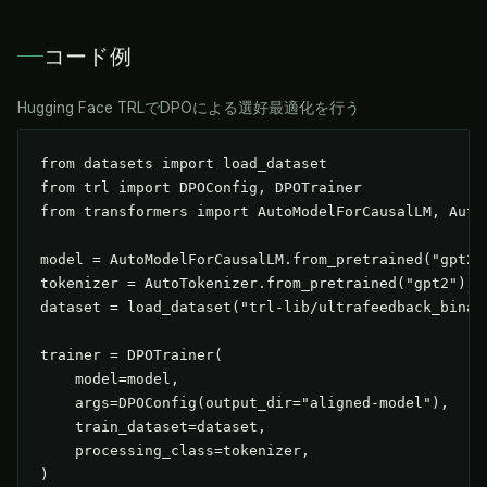
コード例
Hugging Face TRLでDPOによる選好最適化を行う
from datasets import load_dataset

from trl import DPOConfig, DPOTrainer

from transformers import AutoModelForCausalLM, AutoT
model = AutoModelForCausalLM.from_pretrained("gpt2")
tokenizer = AutoTokenizer.from_pretrained("gpt2")

dataset = load_dataset("trl-lib/ultrafeedback_binari
trainer = DPOTrainer(

    model=model,

    args=DPOConfig(output_dir="aligned-model"),

    train_dataset=dataset,

    processing_class=tokenizer,

)
