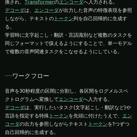
換され、
Transformer
の
エンコーダ
デコーダ
は、
エンコーダ
が出力した音声の特徴表現を参照
しながら、テキストの
トークン
列を自己回帰的に生成す
る。
学習時に文字起こし・翻訳・言語識別など複数のタスクを
同じフォーマットで扱えるようにすることで、単一モデル
で複数の音声関連タスクをこなせるようにしている。
ワークフロー
音声を30秒程度の区間に分割し、各区間をログメルスペ
クトログラムへ変換して
エンコーダ
デコーダ
は、実行したいタスク(文字起こし・翻訳など)や
言語を指定する特殊
トークン
を先頭に付けたうえで、
エン
コーダ
の出力を参照しながらテキスト
トークン
を1つずつ
自己回帰的に生成する。