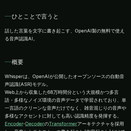
ひとことで言うと
話した言葉を文字に書き起こす、OpenAI製の無料で使え
る音声認識AI。
概要
Whisperは、OpenAIが公開したオープンソースの自動音
声認識(ASR)モデル。
Web上から収集した68万時間分という大規模かつ多言
語・多様なノイズ環境の音声データで学習されており、単
一言語のクリーンな音声だけでなく、雑音混じりの音声や
Encoder
-
Decoder
の
Transformer
アーキテクチャを採用