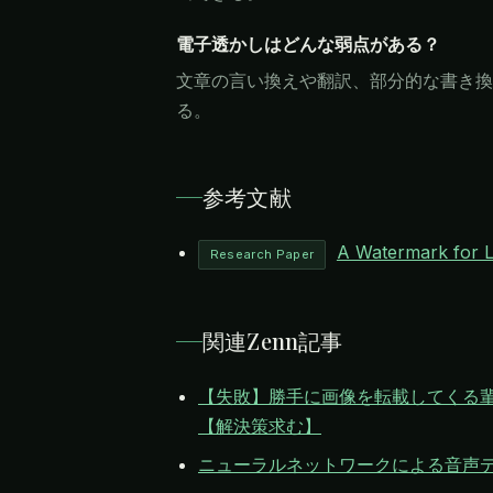
電子透かしはどんな弱点がある？
文章の言い換えや翻訳、部分的な書き換
る。
参考文献
A Watermark for 
Research Paper
関連Zenn記事
【失敗】勝手に画像を転載してくる輩
【解決策求む】
ニューラルネットワークによる音声