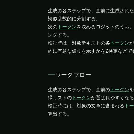
生成の各ステップで、直前に生成された
疑似乱数的に分割する。
次の
トークン
を決めるロジットのうち、
ングする。
検証時は、対象テキストの各
トークン
が
的に有意な偏りを示すかをZ検定などで
ワークフロー
生成の各ステップで、直前の
トークン
を
緑リストの
トークン
が選ばれやすくなる
検証時には、対象の文章に含まれる
トー
算出する。