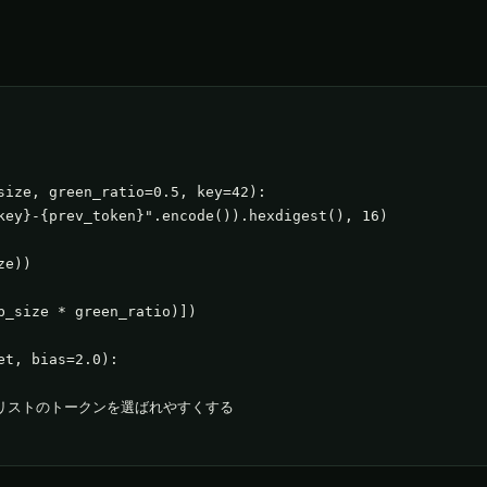
size, green_ratio=0.5, key=42):

key}-{prev_token}".encode()).hexdigest(), 16)

e))

b_size * green_ratio)])

t, bias=2.0):

  # 緑リストのトークンを選ばれやすくする
