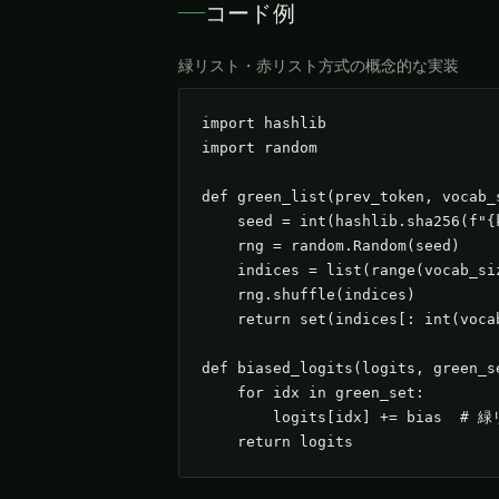
コード例
緑リスト・赤リスト方式の概念的な実装
import hashlib

import random

def green_list(prev_token, vocab_
    seed = int(hashlib.sha256(f"{
    rng = random.Random(seed)

    indices = list(range(vocab_siz
    rng.shuffle(indices)

    return set(indices[: int(voca
def biased_logits(logits, green_se
    for idx in green_set:

        logits[idx] += bias
    return logits