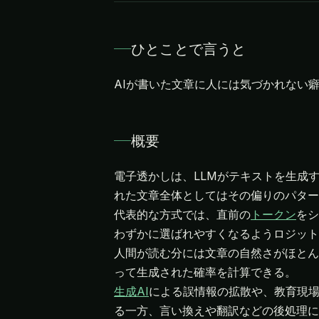
ひとことで言うと
AIが書いた文章に人には気づかれない
概要
電子透かしは、LLMがテキストを生成
れた文章全体としてはその偏りのパター
代表的な方式では、直前の
トークン
をシ
わずかに選ばれやすくなるようロジット
人間が読む分には文章の自然さがほとん
生成AI
による誤情報の拡散や、教育現場
る一方、言い換えや翻訳などの後処理に