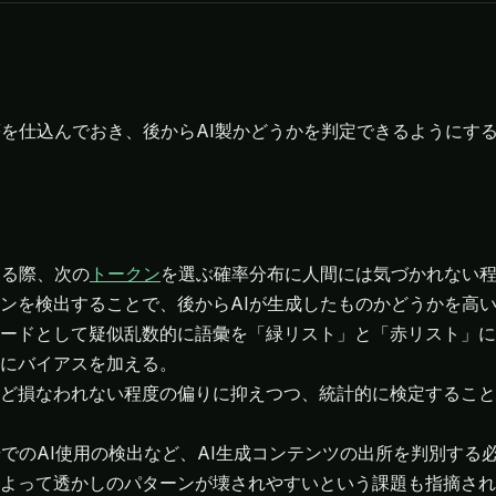
癖を仕込んでおき、後からAI製かどうかを判定できるようにす
する際、次の
トークン
を選ぶ確率分布に人間には気づかれない
ンを検出することで、後からAIが生成したものかどうかを高
ードとして疑似乱数的に語彙を「緑リスト」と「赤リスト」に
にバイアスを加える。
ど損なわれない程度の偏りに抑えつつ、統計的に検定すること
でのAI使用の検出など、AI生成コンテンツの出所を判別する
よって透かしのパターンが壊されやすいという課題も指摘され