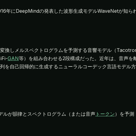
6年にDeepMindの発表した波形生成モデルWaveNetが知ら
換しメルスペクトログラムを予測する音響モデル（Tacotr
i-
GAN
等）を組み合わせる2段構成だった。近年は、音声を
列を自己回帰的に生成するニューラルコーデック言語モデル方式
モデルが韻律とスペクトログラム（または音声
トークン
）を予測