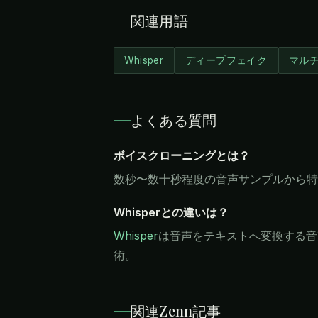
関連用語
Whisper
ディープフェイク
マル
よくある質問
ボイスクローニングとは？
数秒〜数十秒程度の音声サンプルから特
Whisperとの違いは？
Whisper
は音声をテキストへ変換する音
術。
関連Zenn記事