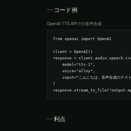
コード例
OpenAI TTS APIでの音声合成
from openai import OpenAI

client = OpenAI()

response = client.audio.speech.cre
    model="tts-1",

    voice="alloy",

    input="こんにちは、音声合成のテスト
)

response.stream_to_file("output.m
利点