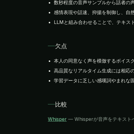
数秒程度の音声サンプルから話者の
感情表現や話速、抑揚を制御し、自
LLMと組み合わせることで、テキス
欠点
本人の同意なく声を模倣するボイス
高品質なリアルタイム生成には相応
学習データに乏しい感嘆詞やまれな
比較
Whisper
—
Whisperが音声をテキ