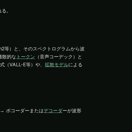
れる。
on2等）と、そのスペクトログラムから波
離散的な
トークン
（音声コーデック）と
（VALL-E等）や、
拡散モデル
による
 → ボコーダーまたは
デコーダ
ーが波形