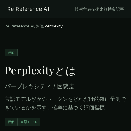
Re Reference AI
技術年表
技術比較
特集記事
Re Reference AI
/
評価
/
Perplexity
評価
Perplexity
とは
パープレキシティ / 困惑度
言語モデルが次のトークンをどれだけ的確に予測で
きているかを示す、確率に基づく評価指標
評価
言語モデル