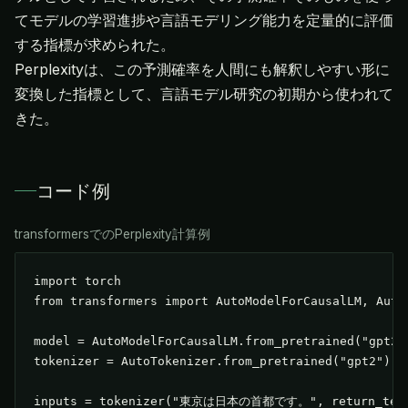
てモデルの学習進捗や言語モデリング能力を定量的に評価
する指標が求められた。
Perplexityは、この予測確率を人間にも解釈しやすい形に
変換した指標として、言語モデル研究の初期から使われて
きた。
コード例
transformersでのPerplexity計算例
import torch

from transformers import AutoModelForCausalLM, AutoT
model = AutoModelForCausalLM.from_pretrained("gpt2")
tokenizer = AutoTokenizer.from_pretrained("gpt2")

inputs = tokenizer("東京は日本の首都です。", return_tenso