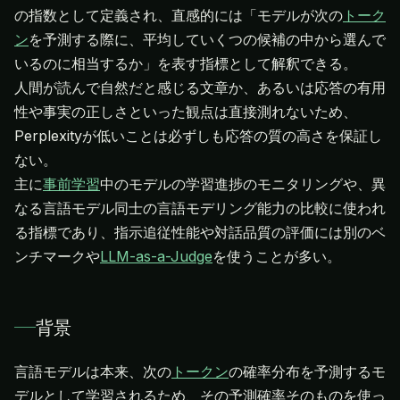
の指数として定義され、直感的には「モデルが次の
トーク
ン
を予測する際に、平均していくつの候補の中から選んで
いるのに相当するか」を表す指標として解釈できる。
人間が読んで自然だと感じる文章か、あるいは応答の有用
性や事実の正しさといった観点は直接測れないため、
Perplexityが低いことは必ずしも応答の質の高さを保証し
ない。
主に
事前学習
中のモデルの学習進捗のモニタリングや、異
なる言語モデル同士の言語モデリング能力の比較に使われ
る指標であり、指示追従性能や対話品質の評価には別のベ
ンチマークや
LLM-as-a-Judge
を使うことが多い。
背景
言語モデルは本来、次の
トークン
の確率分布を予測するモ
デルとして学習されるため、その予測確率そのものを使っ