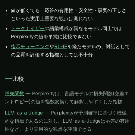
値が低くても、応答の有用性・安全性・事実の正しさ
といった実用上重要な観点は測れない
トークナイザー
の語彙構成が異なるモデル同士では、
Perplexityの値を単純に比較できない
指示チューニング
や
RLHF
を経たモデルの、対話として
の品質を評価する指標としては不十分
比較
損失関数
—
Perplexityは、言語モデルの損失関数(交差エ
ントロピー)の値を指数変換して解釈しやすくした指標
LLM-as-a-Judge
—
Perplexityが予測確率に基づく機械
的な指標であるのに対し、LLM-as-a-Judgeは応答の有用
性など、より実用的な観点を評価できる