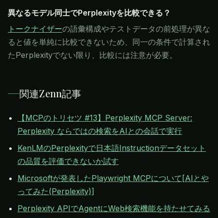
異なるモデル同士でPerplexityを比較できる？
トークナイザー
の語彙構成やテストデータの前処理が異な
ると値を単純に比較できないため、同一の条件で計算され
たPerplexityでない限り、比較には注意が必要。
関連Zenn記事
【MCPのトリセツ #13】Perplexity MCP Server:
Perplexity ならではの検索をAIとの会話で実行
KenLMのPerplexityで日本語Instructionデータセット
の品質を評価できないか試す
Microsoftが発表したPlaywright MCPについて[AIとや
ってみた(Perplexity)]
Perplexity APIでAgentにWeb検索機能を持たせてみる