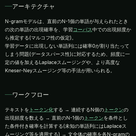
アーキテクチャ
N-gramモデルは、直前のN-1個の単語が与えられたとき
の次の単語の出現確率を、学習
コーパス
中での出現頻度か
ら推定する(マルコフ性の仮定)。
学習データに出現しない単語列には確率0が割り当たって
しまう問題(データスパース性)に対応するため、頻度に一
定の値を加えるLaplaceスムージングや、より高度な
Kneser-Neyスムージング等の手法が用いられる。
ワークフロー
テキストを
トークン化
する → 連続するN個の
トークン
の
出現頻度を数える → 直前のN-1個の
トークン
を条件とし
た条件付き確率を計算する(未知の単語列にはLaplaceス
ムージング等を適用する) → 文全体の確率を各N-gramの