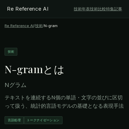
Re Reference AI
技術年表
技術比較
特集記事
Re Reference AI
/
技術
/
N-gram
技術
N-gram
とは
Nグラム
テキストを連続するN個の単語・文字の並びに区切
って扱う、統計的言語モデルの基礎となる表現手法
言語処理
トークナイゼーション