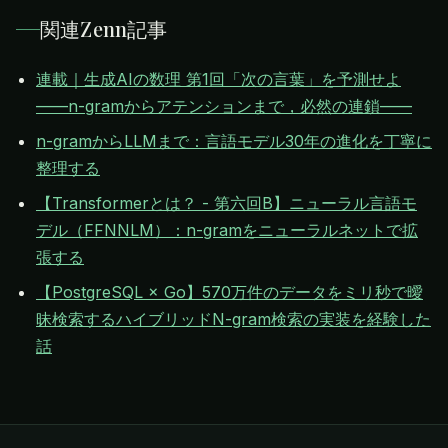
関連Zenn記事
連載｜生成AIの数理 第1回「次の言葉」を予測せよ
——n-gramからアテンションまで，必然の連鎖——
n-gramからLLMまで：言語モデル30年の進化を丁寧に
整理する
【Transformerとは？ - 第六回B】ニューラル言語モ
デル（FFNNLM）：n-gramをニューラルネットで拡
張する
【PostgreSQL × Go】570万件のデータをミリ秒で曖
昧検索するハイブリッドN-gram検索の実装を経験した
話