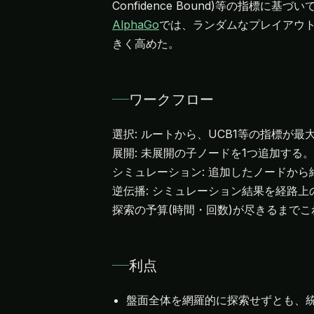
AlphaGo
では、ランダムなプレイアウ
きく高めた。
ワークフロー
選択: ルートから、UCB1等の指標が
展開: 未展開の子ノードを1つ追加する。
シミュレーション: 追加したノードか
逆伝播: シミュレーション結果を経路
探索の予算(時間・回数)が尽きるまで
利点
盤面全体を網羅的に探索せずとも、