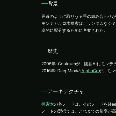
背景
囲碁のように取りうる手の組み合わせが
モンテカルロ木探索は、ランダムなシミ
率的に配分するために考案された。
歴史
2006年: Couloumが、囲碁AI
2016年: DeepMindの
AlphaGo
が、モン
アーキテクチャ
探索木
の各ノードは、そのノードを経由
ノードの選択では、これまでの勝率が高い