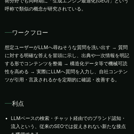
術分野でも同時期に「生成エンジン最適化(GEO)」という
呼称で類似の概念が研究されている。
ワークフロー
想定ユーザーがLLMへ尋ねそうな質問を洗い出す → 質問
に対する明確な答えを冒頭に示し、出典や一次情報を明記
する形でコンテンツを整備 → 構造化データ等で機械可読
性を高める → 実際にLLMへ質問を入力し、自社コンテン
ツが引用・言及されるかを定期的に確認・改善する。
利点
LLMベースの検索・チャット経由でのブランド認知・
流入という、従来のSEOでは捉えきれない新たな接点