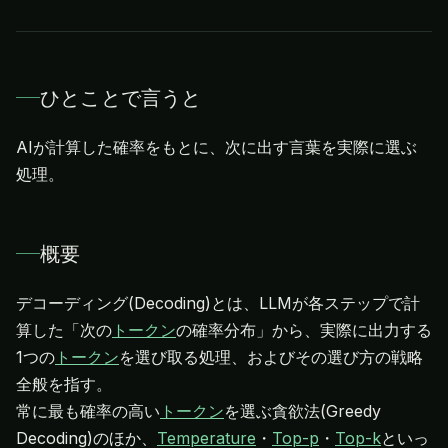
ひとことで言うと
AIが計算した確率をもとに、次に出す言葉を実際に選ぶ
処理。
概要
デコーディング(Decoding)とは、LLMが各ステップで計
算した「次の
トークン
の確率分布」から、実際に出力する
1つの
トークン
を選び取る処理、およびその選び方の戦略
全般を指す。
常に最も確率の高い
トークン
を選ぶ貪欲法(Greedy
Decoding)のほか、
Temperature
・
Top-p
・
Top-k
といっ