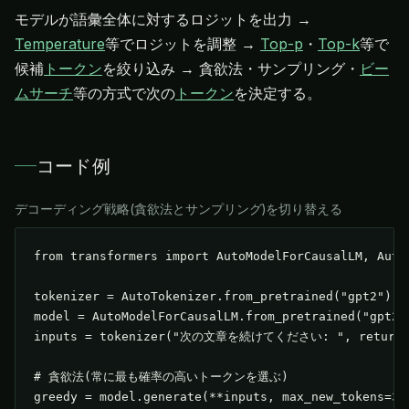
モデルが語彙全体に対するロジットを出力 →
Temperature
等でロジットを調整 →
Top-p
・
Top-k
等で
候補
トークン
を絞り込み → 貪欲法・サンプリング・
ビー
ムサーチ
等の方式で次の
トークン
を決定する。
コード例
デコーディング戦略(貪欲法とサンプリング)を切り替える
from transformers import AutoModelForCausalLM, AutoT
tokenizer = AutoTokenizer.from_pretrained("gpt2")

model = AutoModelForCausalLM.from_pretrained("gpt2")
inputs = tokenizer("次の文章を続けてください: ", return_te
# 貪欲法(常に最も確率の高いトークンを選ぶ)

greedy = model.generate(**inputs, max_new_tokens=30,