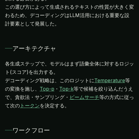
この選び方によって生成されるテキストの性質が大きく変
わるため、デコーディングはLLM活用における重要な設
計要素として発展した。
アーキテクチャ
各生成ステップで、モデルはまず語彙全体に対するロジッ
ト(スコア)を出力する。
デコーディング戦略は、このロジットに
Temperature
等
の変換を施し、
Top-p
・
Top-k
等で候補を絞り込んだうえ
で、貪欲法・サンプリング・
ビームサーチ
等の方式に従っ
て次の
トークン
を決定する。
ワークフロー