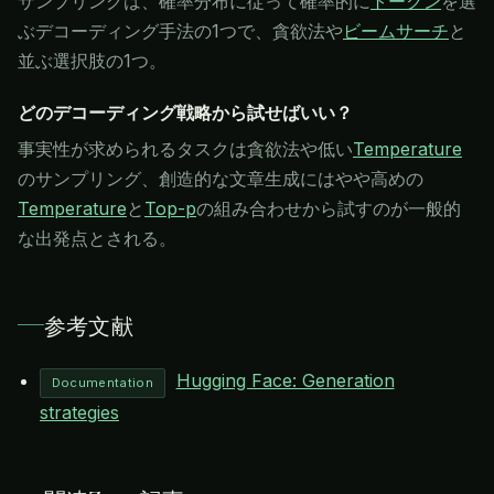
サンプリングは、確率分布に従って確率的に
トークン
を選
ぶデコーディング手法の1つで、貪欲法や
ビームサーチ
と
並ぶ選択肢の1つ。
どのデコーディング戦略から試せばいい？
事実性が求められるタスクは貪欲法や低い
Temperature
のサンプリング、創造的な文章生成にはやや高めの
Temperature
と
Top-p
の組み合わせから試すのが一般的
な出発点とされる。
参考文献
Hugging Face: Generation
Documentation
strategies