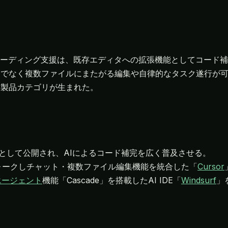
コーディング支援は、既存エディタへの拡張機能としてコード
けでなく複数ファイルにまたがる編集や自律的なタスク遂行が
いう製品カテゴリが生まれた。
拡張として公開され、AIによるコード補完を広く普及させる。
odeをフォークしチャット・複数ファイル編集機能を統合した「
Cursor
エージェント
機能「Cascade」を搭載したAI IDE「
Windsurf
」