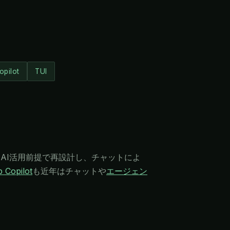
opilot
TUI
をAI活用前提で再設計し、チャットによ
 Copilot
も近年はチャットや
エージェン