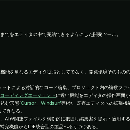
行までをエディタの中で完結できるようにした開発ツール。
・生成機能を単なるエディタ拡張としてでなく、開発環境そのも
ャットによる対話的なコード編集、プロジェクト内の複数ファ
コーディングエージェント
に近い機能をエディタの操作画面か
み込む形態(
Cursor
、
Windsurf
等)や、既存エディタへの拡張機
って異なる。
、AIが関連ファイルを横断的に把握し編集案を提示・適用す
補完機能からIDE統合型の製品へ移りつつある。