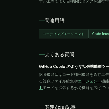
ナル上等でより自律的にタスクを遂行す
関連用語
コーディングエージェント
Code Inte
よくある質問
GitHub Copilotのような拡張機能
拡張機能型はコード補完機能を既存エディ
る複数ファイル編集や
エージェント
機能
ト
モードを拡張する形で機能を広げてい
関連Zenn記事