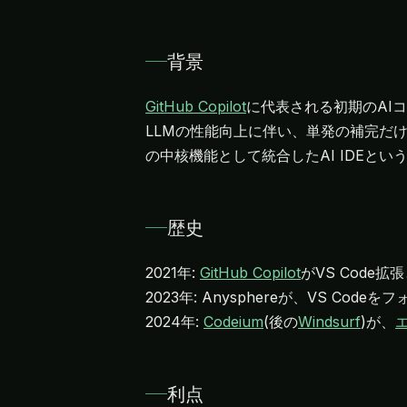
背景
GitHub Copilot
に代表される初期のAI
LLMの性能向上に伴い、単発の補完だ
の中核機能として統合したAI IDEと
歴史
2021年:
GitHub Copilot
がVS Code
2023年: Anysphereが、VS C
2024年:
Codeium
(後の
Windsurf
)が、
利点