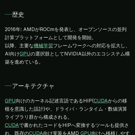
歴史
2016年: AMDがROCmを発表し、オープンソースの並列
計算プラットフォームとして開発を開始。
以降、主要な
機械学習
フレームワークへの対応を拡大し、
AI向け
GPU
の選択肢としてNVIDIA以外のエコシステム構
築を進めている。
アーキテクチャ
GPU
向けのカーネル記述言語であるHIP(
CUDA
からの移
植を意識した設計)や、ドライバ・ランタイム・数値演算
CUDA
で書かれたコードをHIPへ変換するツールも提供さ
れ、既存の
CUDA
向け実装をAMD
GPU
向けへ移植しやす