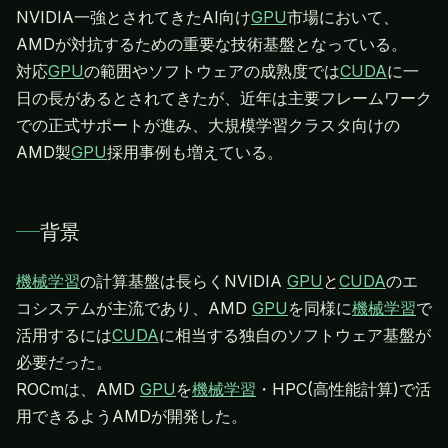
NVIDIA一強とされてきたAI向け
GPU
市場において、
AMDが対抗するための重要な技術基盤となっている。
対応
GPU
の範囲やソフトウェアの成熟度では
CUDA
に一
日の長があるとされてきたが、近年は主要フレームワーク
での正式サポートが進み、大規模学習クラスタ向けの
AMD製
GPU
採用事例も増えている。
背景
機械学習
の計算基盤は長らくNVIDIA
GPU
と
CUDA
のエ
コシステムが主流であり、AMD
GPU
を同様に
機械学習
で
活用するには
CUDA
に相当する独自のソフトウェア基盤が
必要だった。
ROCmは、AMD
GPU
を
機械学習
・HPC(高性能計算)で活
用できるようAMDが開発した。