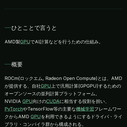
ひとことで言うと
AMD製
GPU
でAI計算などを行うための仕組み。
概要
ROCm(ロックエム, Radeon Open Compute)とは、AMD
が提供する、自社
GPU
上で汎用計算(GPGPU)するための
オープンソースの並列計算プラットフォーム。
NVIDIA
GPU
向けの
CUDA
に相当する役割を担い、
PyTorch
やTensorFlow等の主要な
機械学習
フレームワー
クからAMD
GPU
を利用できるようにするドライバ・ライ
ブラリ・コンパイラ群から構成される。