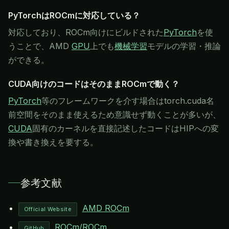
PyTorchはROCmに対応している？
対応しており、ROCm向けにビルドされた
PyTorch
を使
うことで、AMD
GPU
上でも
機械学習
モデルの学習・推論
ができる。
CUDA向けのコードはそのままROCmで動く？
PyTorch
等のフレームワークを介す場合はtorch.cuda名
前空間をそのまま使えるため意識せず動くことが多いが、
CUDA
固有のカーネルを直接記述したコードはHIPへの変
換や書き換えを要する。
参考文献
AMD ROCm
Official Website
ROCm/ROCm
GitHub