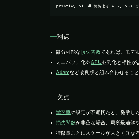
print(w, b)  # おおよそ w=2, b=0 
利点
微分可能な
損失関数
であれば、モデ
ミニバッチ化や
GPU
並列化と相性が
Adam
など改良版と組み合わせること
欠点
学習率
の設定が不適切だと、発散し
損失関数
が非凸な場合、局所最適解
特徴量ごとにスケールが大きく異な