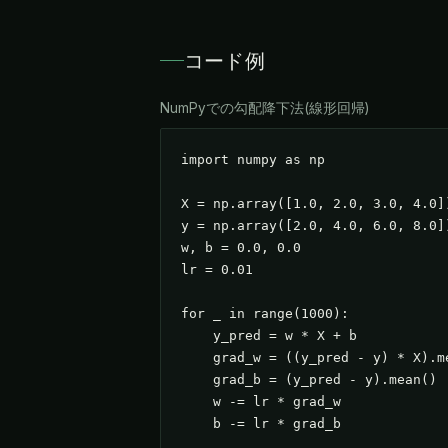
コード例
NumPyでの勾配降下法(線形回帰)
import numpy as np

X = np.array([1.0, 2.0, 3.0, 4.0])
y = np.array([2.0, 4.0, 6.0, 8.0])
w, b = 0.0, 0.0

lr = 0.01

for _ in range(1000):

    y_pred = w * X + b

    grad_w = ((y_pred - y) * X).me
    grad_b = (y_pred - y).mean()

    w -= lr * grad_w

    b -= lr * grad_b
