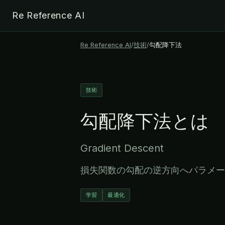
Re Reference AI
Re Reference AI
/
技術
/
勾配降下法
技術
勾配降下法
とは
Gradient Descent
損失関数の勾配の逆方向へパラメー
学習
最適化