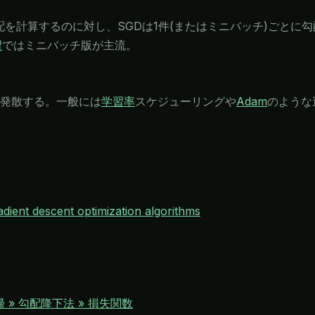
配を計算するのに対し、SGDは1件(またはミニバッチ)ごとに
習
ではミニバッチ版が主流。
発散する。一般には
学習率
スケジューリングや
Adam
のような
dient descent optimization algorithms
回帰 » 勾配降下法 » 損失関数