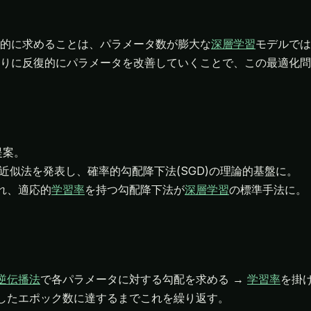
的に求めることは、パラメータ数が膨大な
深層学習
モデルでは
りに反復的にパラメータを改善していくことで、この最適化問
提案。
o が確率的近似法を発表し、確率的勾配降下法(SGD)の理論的基盤に。
れ、適応的
学習率
を持つ勾配降下法が
深層学習
の標準手法に。
逆伝播法
で各パラメータに対する勾配を求める →
学習率
を掛
定したエポック数に達するまでこれを繰り返す。