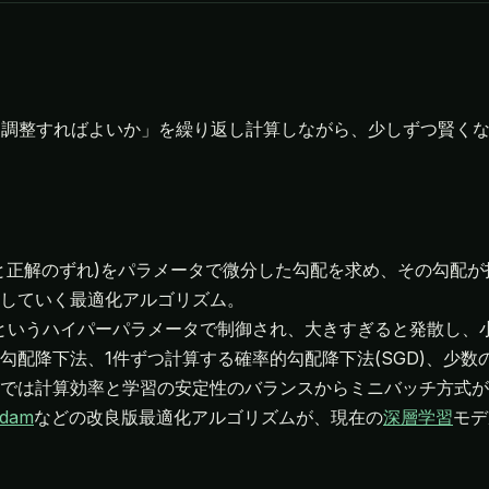
に調整すればよいか」を繰り返し計算しながら、少しずつ賢く
と正解のずれ)をパラメータで微分した勾配を求め、その勾配
していく最適化アルゴリズム。
というハイパーパラメータで制御され、大きすぎると発散し、
配降下法、1件ずつ計算する確率的勾配降下法(SGD)、少数
では計算効率と学習の安定性のバランスからミニバッチ方式が
dam
などの改良版最適化アルゴリズムが、現在の
深層学習
モデ