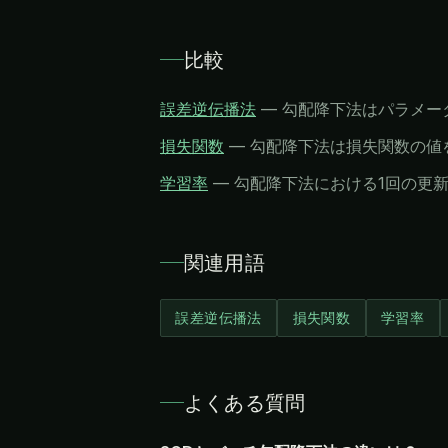
比較
誤差逆伝播法
—
勾配降下法はパラメー
損失関数
—
勾配降下法は損失関数の値
学習率
—
勾配降下法における1回の更
関連用語
誤差逆伝播法
損失関数
学習率
よくある質問