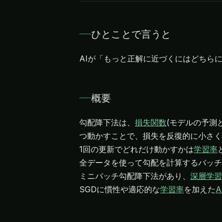
ひとことで言うと
AIが「もっと正解に近づくにはどちら
概要
勾配降下法は、
損失関数
(モデルの予測
つ動かすことで、損失を反復的に小さく
1回の更新でどれだけ動かすかは
学習率
全データを使って勾配を計算するバッチ勾
ミニバッチ勾配降下法があり、
深層学習
SGDに慣性や適応的な
学習率
を加えた
A