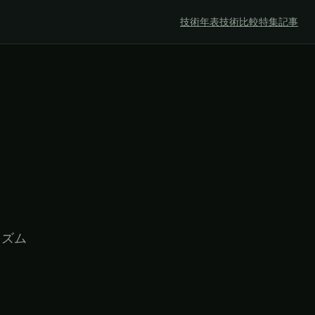
技術年表
技術比較
特集記事
リズム