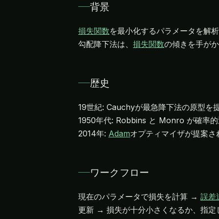
背景
損失関数
を最小化するパラメータを解析
勾配降下法は、
損失関数
の傾きを手がか
歴史
19世紀: Cauchyが最急降下法の原型を
1950年代: Robbins と Monr
2014年:
Adam
オプティマイザが提案さ
ワークフロー
現在のパラメータで損失を計算 →
誤差
更新 → 損失が十分小さくなるか、指