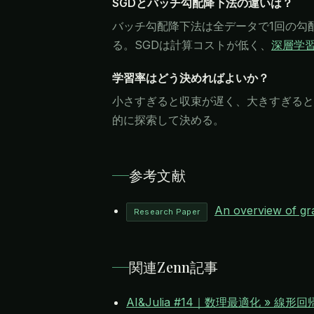
SGDとバッチ勾配降下法の違いは？
バッチ勾配降下法は全データで1回の勾
る。SGDは計算コストが低く、
深層学
学習率はどう決めればよいか？
小さすぎると収束が遅く、大きすぎると
的に探索して決める。
参考文献
An overview of gra
Research Paper
関連Zenn記事
AI&Julia #14｜数理最適化 » 線形