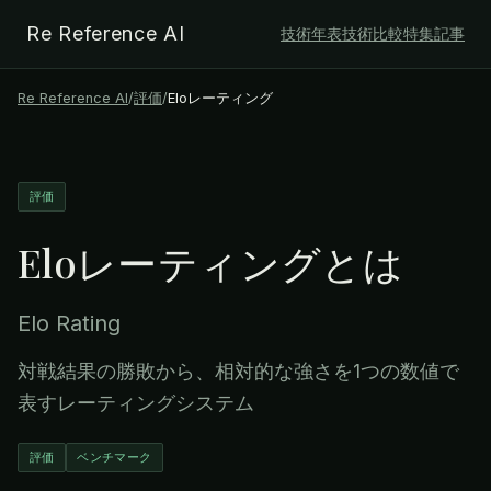
Re Reference AI
技術年表
技術比較
特集記事
Re Reference AI
/
評価
/
Eloレーティング
評価
Eloレーティング
とは
Elo Rating
対戦結果の勝敗から、相対的な強さを1つの数値で
表すレーティングシステム
評価
ベンチマーク