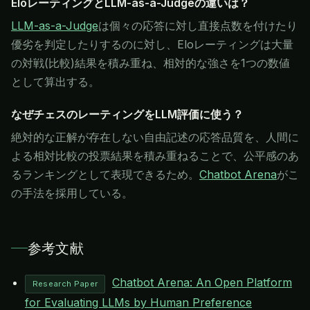
EloレーティングとLLM-as-a-Judgeの違いは？
LLM-as-a-Judge
は個々の応答に対し直接点数を付けたり
優劣を判定したりするのに対し、Eloレーティングは大量
の対戦(比較)結果を積み重ね、相対的な強さを1つの数値
として算出する。
なぜチェスのレーティングをLLM評価に使う？
絶対的な正解が存在しない自由記述の応答品質を、人間に
よる相対比較の投票結果を積み重ねることで、公平感のあ
るランキングとして表現できるため。
Chatbot Arena
がこ
の手法を採用している。
参考文献
Chatbot Arena: An Open Platform
Research Paper
for Evaluating LLMs by Human Preference